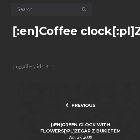
[:en]Coffee clock[:pl
[nggallery id="41"]
PREVIOUS
[:EN]GREEN CLOCK WITH
FLOWERS[:PL]ZEGAR Z BUKIETEM
Nov 27, 2008