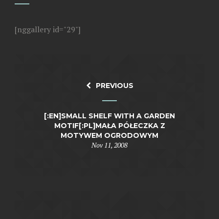
[nggallery id="29"]
PREVIOUS
[:EN]SMALL SHELF WITH A GARDEN
MOTIF[:PL]MAŁA PÓŁECZKA Z
MOTYWEM OGRODOWYM
Nov 11, 2008