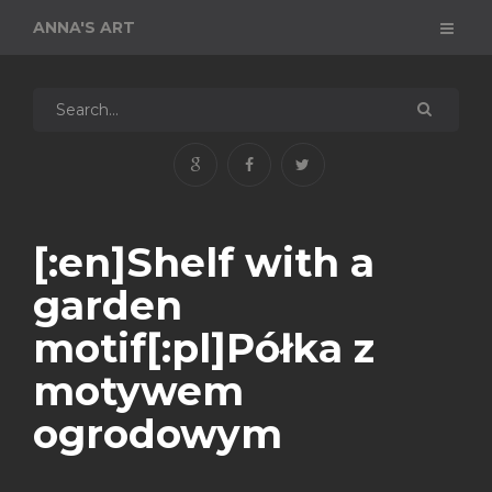
ANNA'S ART
[:en]Shelf with a
garden
motif[:pl]Półka z
motywem
ogrodowym